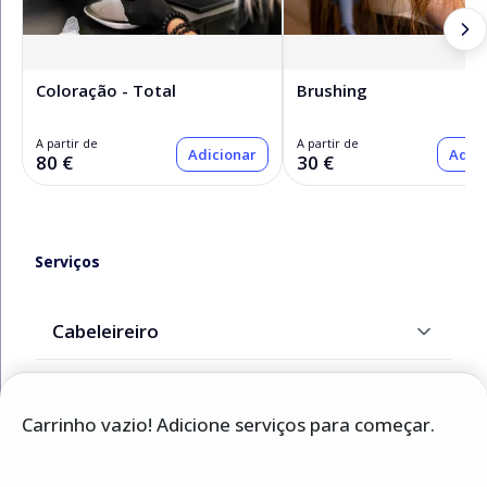
Coloração - Total
Brushing
A partir de
A partir de
Adicionar
Adici
80 €
30 €
Serviços
Cabeleireiro
Kérastase
Carrinho vazio! Adicione serviços para começar.
Manicure e Pedicure