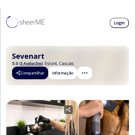
Login
Sevenart
5.0
Estoril
,
Cascais
(
3 Avaliações
)
Compartilhar
Informação