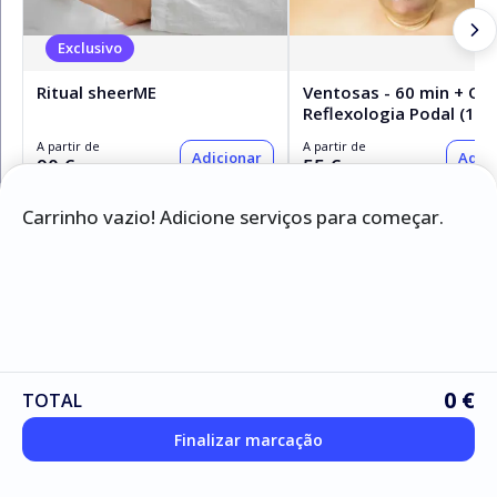
Exclusivo
Ritual sheerME
Ventosas - 60 min + Of
Reflexologia Podal (15m
A partir de
A partir de
Adicionar
Adici
90 €
55 €
Carrinho vazio! Adicione serviços para começar.
Serviços
Pacotes
Massagem
Tratamentos Faciais e Corporais
0 €
TOTAL
Finalizar marcação
Terapias Alternativas