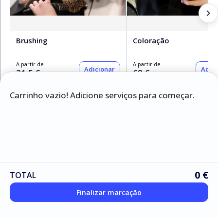
Brushing
Coloração
A partir de
A partir de
Adicionar
Adici
21,5 €
68 €
Carrinho vazio! Adicione serviços para começar.
Serviços
Cabeleireiro
Kérastase
0 €
TOTAL
Finalizar marcação
Manicure e Pedicure