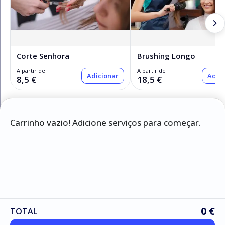
Corte Senhora
Brushing Longo
A partir de
A partir de
Adicionar
Adici
8,5 €
18,5 €
Carrinho vazio! Adicione serviços para começar.
Serviços
Cabeleireiro
Epilação
Manicure e Pedicure
0 €
TOTAL